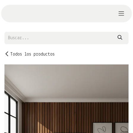
Ir al contenido
Todos los productos