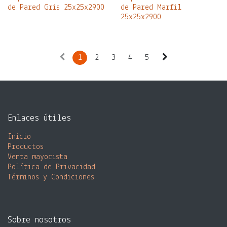
de Pared Gris 25x25x2900
de Pared Marfil
25x25x2900
1
2
3
4
5
Enlaces útiles
Inicio
Productos
Venta mayorista​
Política de Privacidad
Términos y Condiciones
Sobre nosotros