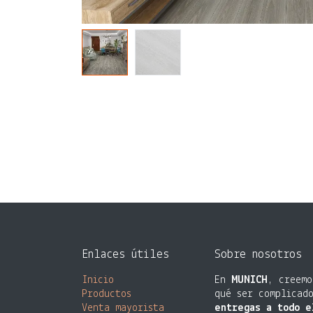
Enlaces útiles
Sobre nosotros
Inicio
En
MUNICH
, creemo
Productos
qué ser complicad
Venta mayorista​
entregas a todo e