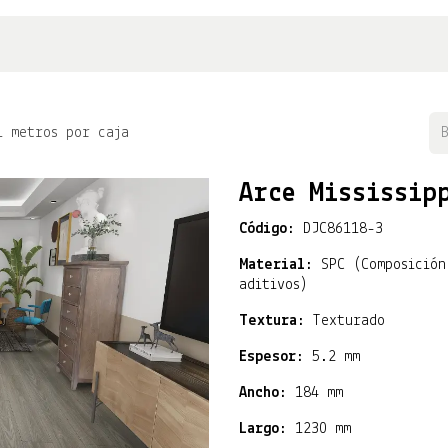
ructivos
Puntos de venta
1 metros por caja
Arce Mississip
Código:
DJC86118-3
Material:
SPC (Composición
aditivos)
Textura:
Texturado
Espesor:
5.2 mm
Ancho:
184 mm
Largo:
1230 mm