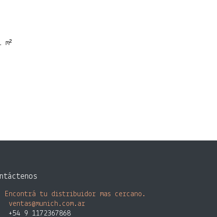
 m²
ntáctenos
Encontrá tu distribuidor mas cercano.
ventas@munich.com.ar
+54 9 1172367868