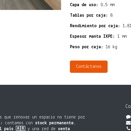
Capa de uso:
0.5 mm
Tablas por caja:
8
Rendimiento por caja:
1.81
Espesor manta IXPE:
1 mm
Peso por caja:
16 kg
Contáctanos
Co
s que renovar un espacio no tiene por
o: contamos con
stock permanente
,
l país 🇦🇷
y una red de
venta