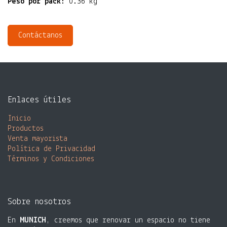
Peso por pack:
0.36 kg
Contáctanos
Enlaces útiles
Inicio
Productos
Venta mayorista​
Política de Privacidad
Términos y Condiciones
Sobre nosotros
En
MUNICH
, creemos que renovar un espacio no tiene