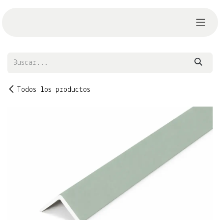
Ir al contenido
Todos los productos