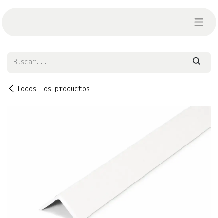
Ir al contenido
Todos los productos