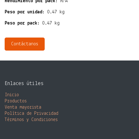
Rendimiento por pack:
N/A
Peso por unidad:
0.47 kg
Peso por pack:
0.47 kg
Contáctanos
Enlaces útiles
Inicio
Productos
Venta mayorista​
Política de Privacidad
Términos y Condiciones